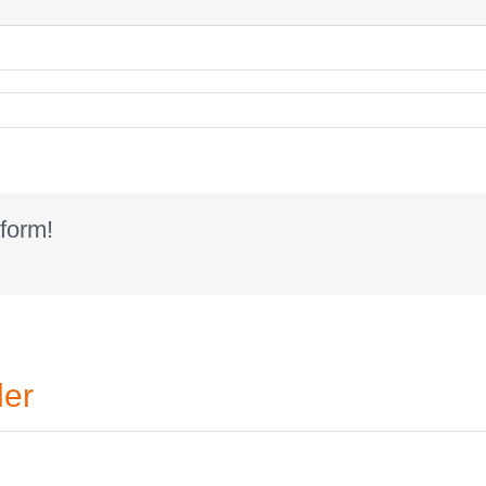
form!
der